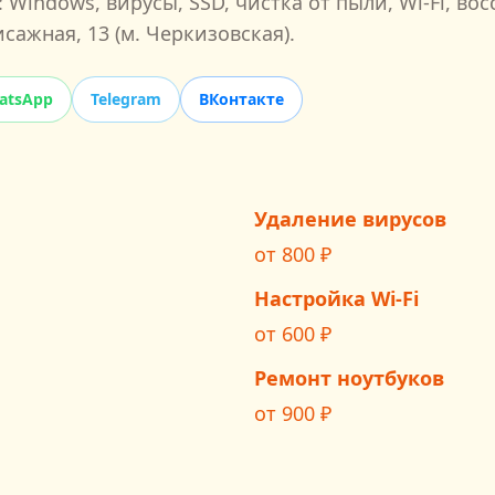
Windows, вирусы, SSD, чистка от пыли, Wi‑Fi, в
исажная, 13
(м.
Черкизовская
).
atsApp
Telegram
ВКонтакте
Удаление вирусов
от
800
₽
Настройка Wi‑Fi
от
600
₽
Ремонт ноутбуков
от
900
₽