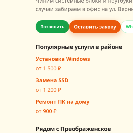
Чиним системные блоки и ноутбуки: 
случаи забираем в офис на
ул. Верн
Оставить заявку
Позвонить
Wh
Популярные услуги в районе
Установка Windows
от
1 500
₽
Замена SSD
от
1 200
₽
Ремонт ПК на дому
от
900
₽
Рядом с
Преображенское