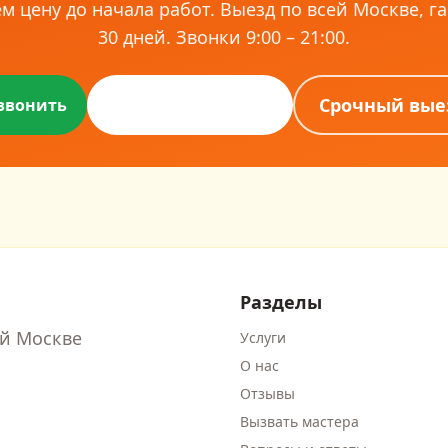
м цену до начала работ. Выезд по всей Москве, г
30
дней. Звонки
9:00 – 21:00
.
Оставить заявку
Срочный вые
звонить
Разделы
й Москве
Услуги
О нас
Отзывы
Вызвать мастера