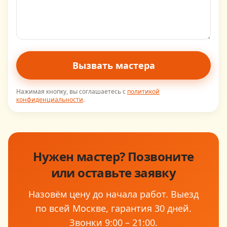
Вызвать мастера
Нажимая кнопку, вы соглашаетесь с
политикой
конфиденциальности
.
Нужен мастер? Позвоните
или оставьте заявку
Назовём цену до начала работ. Выезд
по всей Москве, гарантия
30
дней.
Звонки
9:00 – 21:00
.