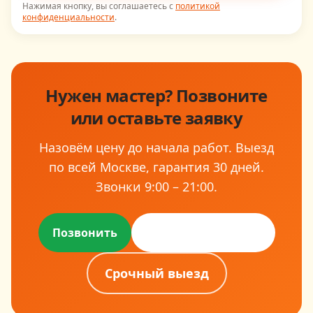
Нажимая кнопку, вы соглашаетесь с
политикой
конфиденциальности
.
Нужен мастер? Позвоните
или оставьте заявку
Назовём цену до начала работ. Выезд
по всей Москве, гарантия
30
дней.
Звонки
9:00 – 21:00
.
Оставить заявку
Позвонить
Срочный выезд