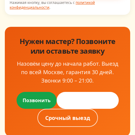
Нажимая кнопку, вы соглашаетесь с
политикой
конфиденциальности
.
Нужен мастер? Позвоните
или оставьте заявку
Назовём цену до начала работ. Выезд
по всей Москве, гарантия
30
дней.
Звонки
9:00 – 21:00
.
Оставить заявку
Позвонить
Срочный выезд